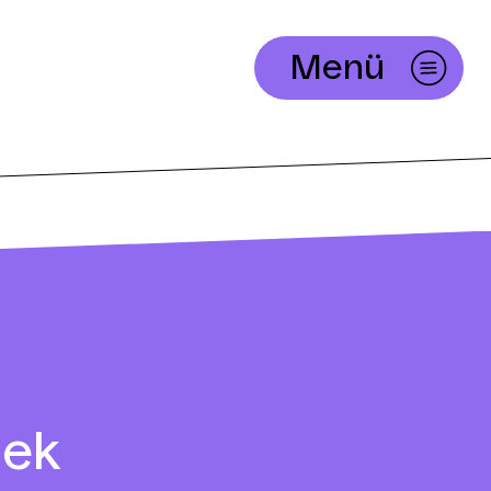
Menü
nek