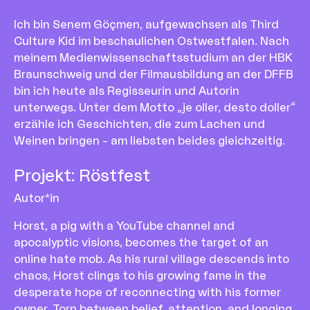
Ich bin Senem Göçmen, aufgewachsen als Third
Culture Kid im beschaulichen Ostwestfalen. Nach
meinem Medienwissenschaftsstudium an der HBK
Braunschweig und der Filmausbildung an der DFFB
bin ich heute als Regisseurin und Autorin
unterwegs. Unter dem Motto „je oller, desto doller“
erzähle ich Geschichten, die zum Lachen und
Weinen bringen – am liebsten beides gleichzeitig.
Projekt
:
Röstfest
Autor*in
Horst, a pig with a YouTube channel and
apocalyptic visions, becomes the target of an
online hate mob. As his rural village descends into
chaos, Horst clings to his growing fame in the
desperate hope of reconnecting with his former
owner. Torn between belief, attention, and longing,