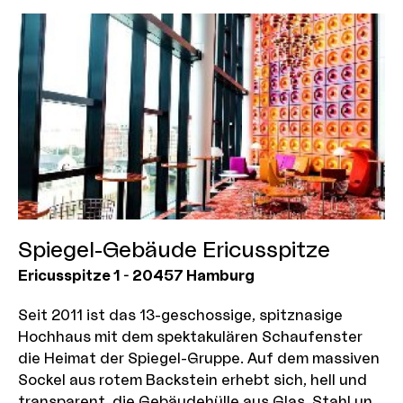
ausgelegt, mit vier Gleisen für die Bahn oben und
zwei Fahrspuren für den Straßenverkehr in der
unteren Ebene. Zwischen dem 26. Dezember 2007
und dem 1. Januar 2008 wurde die alte
Oberhafenbrücke demontiert und durch einen
vorgefertigten Neubau ersetzt. Sie wurde damit
101 Jahre genutzt.
Spiegel-Gebäude Ericusspitze
Ericusspitze 1
-
20457
Hamburg
Seit 2011 ist das 13-geschossige, spitznasige
Hochhaus mit dem spektakulären Schaufenster
die Heimat der Spiegel-Gruppe. Auf dem massiven
Sockel aus rotem Backstein erhebt sich, hell und
transparent, die Gebäudehülle aus Glas, Stahl und