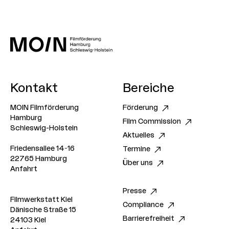
Umweltzeichen Gold“ ausgezeichnet: Auf eine
Klimaanlage und herkömmliche Heizkörper wurde
verzichtet, diverse bauliche Maßnahmen, wie z.B.
eine hinterlüftete Doppelfassade, sorgen für eine
umweltfreundliche Regulierung des Raumklimas.
Kontakt
Bereiche
MOIN Filmförderung
Förderung
Hamburg
Film Commission
Schleswig-Holstein
Aktuelles
Friedensallee 14-16
Termine
22765 Hamburg
Über uns
Anfahrt
Presse
Filmwerkstatt Kiel
Compliance
Dänische Straße 15
Barrierefreiheit
24103 Kiel