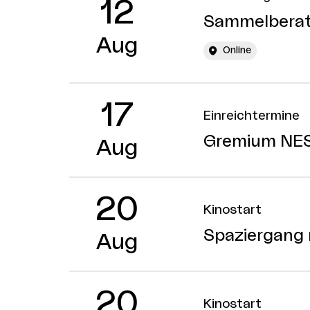
12
Sammelberatu
Aug
Online
17
Einreichtermine
Gremium NE
Aug
20
Kinostart
Spaziergang 
Aug
20
Kinostart