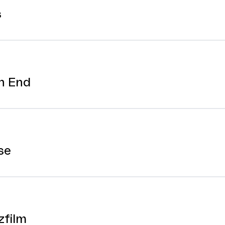
s
h End
se
zfilm