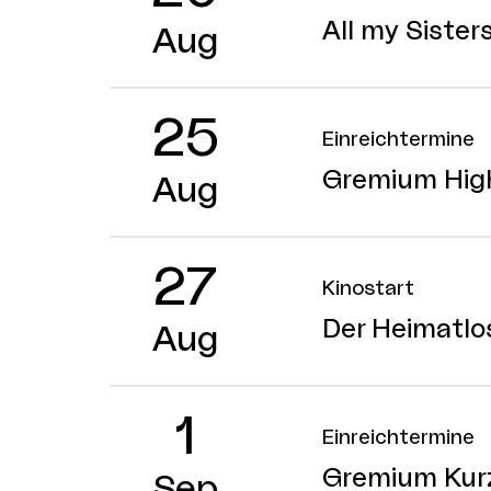
All my Sister
Aug
25
Einreichtermine
Gremium Hig
Aug
27
Kinostart
Der Heimatlo
Aug
1
Einreichtermine
Gremium Kur
Sep