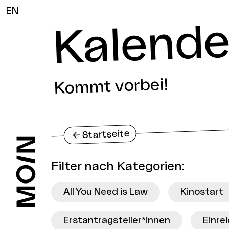
EN
Kalende
Kommt vorbei!
Startseite
<-
Filter nach Kategorien
:
All You Need is Law
Kinostart
Erstantragsteller*innen
Einre