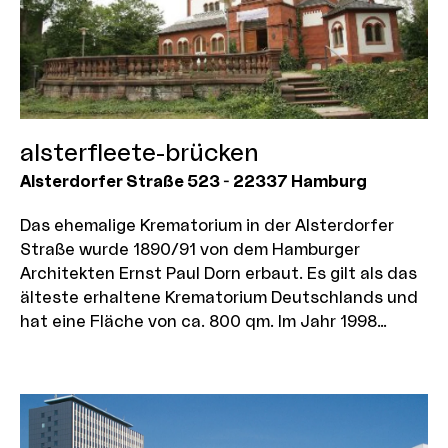
alsterfleete-brücken
Alsterdorfer Straße 523
-
22337
Hamburg
Das ehemalige Krematorium in der Alsterdorfer
Straße wurde 1890/91 von dem Hamburger
Architekten Ernst Paul Dorn erbaut. Es gilt als das
älteste erhaltene Krematorium Deutschlands und
hat eine Fläche von ca. 800 qm. Im Jahr 1998
wurde das seit Anfang der 80er Jahre unter
Denkmalschutz gestellte Gebäude restauriert und
von Gastronomie genutzt. Seit 2009 ist die
Flachsland Zukunftsschule im Alsterpalais
beheimatet.