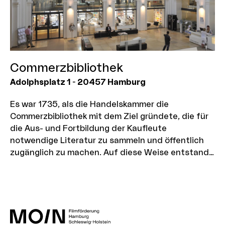
Sitzgelegenheiten, Stehtischen und einer Bar wird
der Gast im Foyer begrüßt. Im Erdgeschoss
befindet sich das Auditorium, welches in seiner
Ausstattung den Charakter eines akademischen
Hörsaals aufweist.
Commerzbibliothek
Die Innenräume zeigen aufgrund der präsenten
Farben und außergewöhnlichen Formen auch
Adolphsplatz 1
-
20457
Hamburg
heute noch sehr den Stil der 70er Jahre - und
wurden denkmalgerecht saniert. Der
Es war 1735, als die Handelskammer die
Panoramaraum im 5. Obergeschoss mit
Commerzbibliothek mit dem Ziel gründete, die für
angrenzender Dachterrasse bietet einen
die Aus- und Fortbildung der Kaufleute
besonderen Blick auf den Michel und über die
notwendige Literatur zu sammeln und öffentlich
Hamburger Innenstadt bis hin zur Elphilharmonie,
zugänglich zu machen. Auf diese Weise entstand
Hafen und Elbe. Die Nutzungsmöglichkeiten der
im Laufe der Jahrhunderte eine der wertvollsten
Katholischen Akademie als Motiv sind sehr
Büchersammlungen Hamburgs, die seit jeher nicht
vielfältig. Beispielsweise könnte sie als
nur für Kaufleute, sondern auch für Studenten,
Firmenzentrale, Kongresszentrum oder Universität
Forscher und Gelehrte von großem Interesse ist.
fungieren.
Trotz erheblicher Verluste im Zweiten Weltkrieg ist
die Commerzbibliothek mit ihrem inzwischen