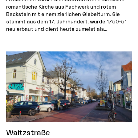
romantische Kirche aus Fachwerk und rotem
Backstein mit einem zierlichen Giebelturm. Sie
stammt aus dem 17. Jahrhundert, wurde 1750-51
neu erbaut und dient heute zumeist als
"Hochzeitskirche". Zu beiden Seiten des
Innenraums verlaufen Emporen, gestützt von
Holzpfeilern, und über dem Mittelraum erstreckt
sich ein hölzernes Korbbogengewölbe. Auf dem
angrenzenden Friedhof findet man historische
Grabmale von Fischern, Seefahren und Reedern.
Waitzstraße