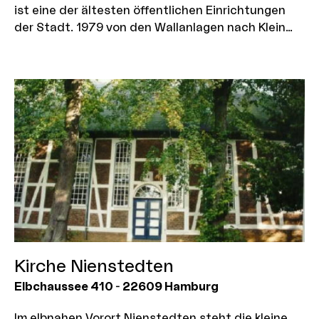
ist eine der ältesten öffentlichen Einrichtungen
der Stadt. 1979 von den Wallanlagen nach Klein
Flottbek umgezogen, finden sich dort heute auf
gut 24 Hektar Freigelände verschiedenste
geografische Zonen und eine abwechslungsreich
gestalte Gartenlandschaft.
Kirche Nienstedten
Elbchaussee 410
-
22609
Hamburg
Im elbnahen Vorort Nienstedten steht die kleine