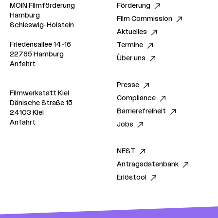
liegenden Dammtorbahnhof. (Quelle: hamburg.de)
MOIN Filmförderung
Förderung
Hamburg
Film Commission
Schleswig-Holstein
Aktuelles
Friedensallee 14-16
Termine
22765 Hamburg
Über uns
Anfahrt
Presse
Filmwerkstatt Kiel
Compliance
Dänische Straße 15
Barrierefreiheit
24103 Kiel
Anfahrt
Jobs
NEST
Antragsdatenbank
Erlöstool