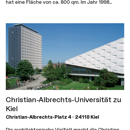
hat eine Fläche von ca. 800 qm. Im Jahr 1998
wurde das seit Anfang der 80er Jahre unter
Denkmalschutz gestellte Gebäude restauriert und
von Gastronomie genutzt. Seit 2009 ist die
Flachsland Zukunftsschule im Alsterpalais
beheimatet.
Christian-Albrechts-Universität zu
Kiel
Christian-Albrechts-Platz 4
-
24118
Kiel
Die architektonische Vielfalt macht die Christian-