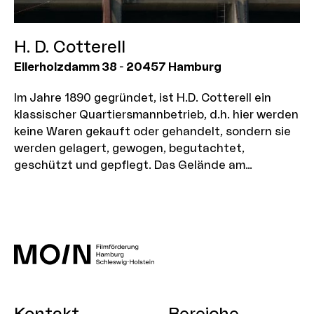
H. D. Cotterell
Ellerholzdamm 38
-
20457
Hamburg
Im Jahre 1890 gegründet, ist H.D. Cotterell ein
klassischer Quartiersmannbetrieb, d.h. hier werden
keine Waren gekauft oder gehandelt, sondern sie
werden gelagert, gewogen, begutachtet,
geschützt und gepflegt. Das Gelände am
Ellerholzdamm besteht aus insgesamt 18 Hallen in
Größen zwischen 450 und 4200 Quadratmetern.
Hier lagern neben Kakao und Kakaoprodukten auch
Kaffee, Gewürze, Trocken- und Hülsenfrüchte,
Teppiche sowie Stückgut. Außerdem befindet sich
auf dem Gelände seit diesem Jahr eine neue
Schmelzanlage für Kakaomasse und Kakaobutter.