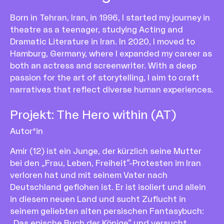
Born in Tehran, Iran, in 1996, I started my journey in
theatre as a teenager, studying Acting and
Dramatic Literature in Iran. In 2020, I moved to
Hamburg, Germany, where I expanded my career as
both an actress and screenwriter. With a deep
passion for the art of storytelling, I aim to craft
narratives that reflect diverse human experiences.
Projekt
:
The Hero within (AT)
Autor*in
Amir (12) ist ein Junge, der kürzlich seine Mutter
bei den „Frau, Leben, Freiheit“-Protesten im Iran
verloren hat und mit seinem Vater nach
Deutschland geflohen ist. Er ist isoliert und allein
in diesem neuen Land und sucht Zuflucht in
seinem geliebten alten persischen Fantasybuch:
„Das epische Buch der Könige“ und versucht,