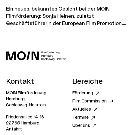
Ein neues, bekanntes Gesicht bei der MOIN
Filmförderung: Sonja Heinen, zuletzt
Geschäftsführerin der European Film Promotion,
wird zum 1. September 2026 Development
Executive für das NEST der MOIN Filmförderung. In
der neu geschaffenen Position laufen künftig alle
Fäden zusammen – für eine noch engere
Begleitung der NEST-Stoffe auf ihrem Weg in den
Markt.
Kontakt
Bereiche
MOIN Filmförderung
Förderung
Hamburg
Film Commission
Schleswig-Holstein
Aktuelles
Friedensallee 14-16
Termine
22765 Hamburg
Über uns
Anfahrt