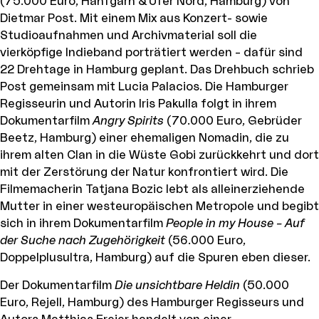
(75.000 Euro, Hanfgarn & Ufer Nord, Hamburg) von
Dietmar Post. Mit einem Mix aus Konzert- sowie
Studioaufnahmen und Archivmaterial soll die
vierköpfige Indieband porträtiert werden – dafür sind
22 Drehtage in Hamburg geplant. Das Drehbuch schrieb
Post gemeinsam mit Lucia Palacios. Die Hamburger
Regisseurin und Autorin Iris Pakulla folgt in ihrem
Dokumentarfilm
Angry Spirits
(70.000 Euro, Gebrüder
Beetz, Hamburg) einer ehemaligen Nomadin, die zu
ihrem alten Clan in die Wüste Gobi zurückkehrt und dort
mit der Zerstörung der Natur konfrontiert wird. Die
Filmemacherin Tatjana Bozic lebt als alleinerziehende
Mutter in einer westeuropäischen Metropole und begibt
sich in ihrem Dokumentarfilm
People in my House – Auf
der Suche nach Zugehörigkeit
(56.000 Euro,
Doppelplusultra, Hamburg) auf die Spuren eben dieser.
Der Dokumentarfilm
Die unsichtbare Heldin
(50.000
Euro, Rejell, Hamburg) des Hamburger Regisseurs und