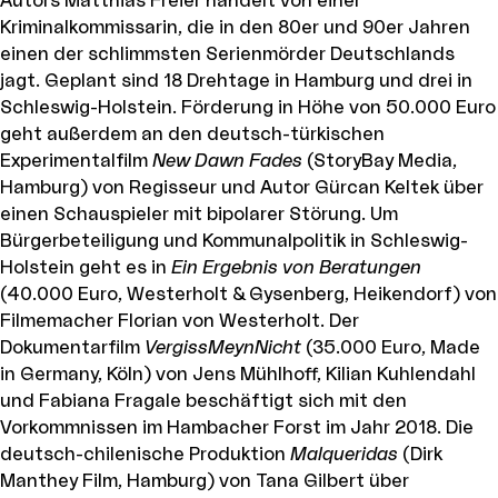
Autors Matthias Freier handelt von einer
Kriminalkommissarin, die in den 80er und 90er Jahren
einen der schlimmsten Serienmörder Deutschlands
jagt. Geplant sind 18 Drehtage in Hamburg und drei in
Schleswig-Holstein. Förderung in Höhe von 50.000 Euro
geht außerdem an den deutsch-türkischen
Experimentalfilm
New Dawn Fades
(StoryBay Media,
Hamburg) von Regisseur und Autor Gürcan Keltek über
einen Schauspieler mit bipolarer Störung. Um
Bürgerbeteiligung und Kommunalpolitik in Schleswig-
Holstein geht es in
Ein Ergebnis von Beratungen
(40.000 Euro, Westerholt & Gysenberg, Heikendorf) von
Filmemacher Florian von Westerholt. Der
Dokumentarfilm
VergissMeynNicht
(35.000 Euro, Made
in Germany, Köln) von Jens Mühlhoff, Kilian Kuhlendahl
und Fabiana Fragale beschäftigt sich mit den
Vorkommnissen im Hambacher Forst im Jahr 2018. Die
deutsch-chilenische Produktion
Malqueridas
(Dirk
Manthey Film, Hamburg) von Tana Gilbert über