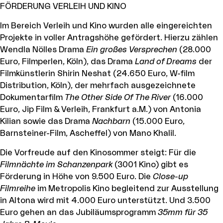
FÖRDERUNG VERLEIH UND KINO
Im Bereich Verleih und Kino wurden alle eingereichten
Projekte in voller Antragshöhe gefördert. Hierzu zählen
Wendla Nölles Drama
Ein großes Versprechen
(28.000
Euro, Filmperlen, Köln), das Drama
Land of Dreams
der
Filmkünstlerin Shirin Neshat (24.650 Euro, W-film
Distribution, Köln), der mehrfach ausgezeichnete
Dokumentarfilm
The Other Side Of The River
(16.000
Euro, Jip Film & Verleih, Frankfurt a.M.) von Antonia
Kilian sowie das Drama
Nachbarn
(15.000 Euro,
Barnsteiner-Film, Ascheffel) von Mano Khalil.
Die Vorfreude auf den Kinosommer steigt: Für die
Filmnächte im Schanzenpark
(3001 Kino) gibt es
Förderung in Höhe von 9.500 Euro. Die
Close-up
Filmreihe
im Metropolis Kino begleitend zur Ausstellung
in Altona wird mit 4.000 Euro unterstützt. Und 3.500
Euro gehen an das Jubiläumsprogramm
35mm für 35