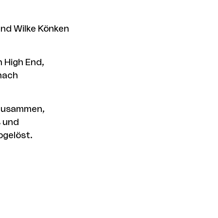
und Wilke Könken
 High End,
 nach
 zusammen,
s und
bgelöst.