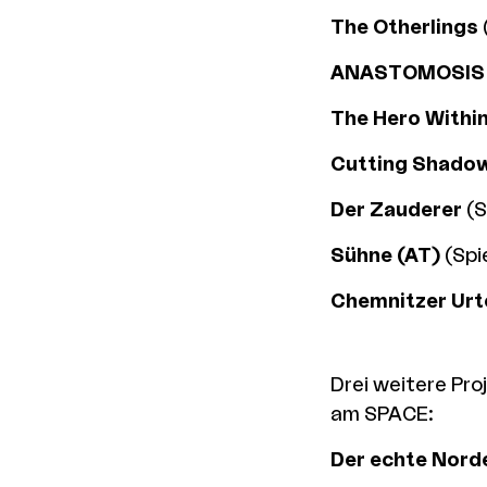
The Otherlings
ANASTOMOSIS
The Hero Withi
Cutting Shado
Der Zauderer
(S
Sühne (AT)
(Spi
Chemnitzer Urte
Drei weitere Pro
am SPACE:
Der echte Nord