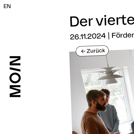
EN
Der viert
26.11.2024 | Förd
Zurück
<-