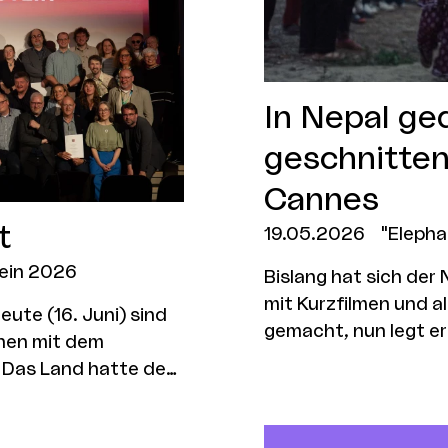
In Nepal ge
geschnitten
Cannes
t
19.05.2026
"Elepha
tein 2026
Bislang hat sich der
mit Kurzfilmen und 
eute (16. Juni) sind
gemacht, nun legt er
hnen mit dem
Spielfilmdebüt vor. 
 Das Land hatte den
Bird und Paris J. Lu
s Preisgeld wurde
zischlermann filmpro
o angehoben.
DGS sind maßgeblich b