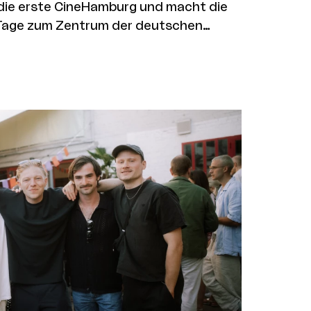
ie erste CineHamburg und macht die
r Tage zum Zentrum der deutschen
bis 10. Juli kommen
innen aus ganz Deutschland zusammen,
ilme, Geschäftsmodelle, Technologien
n auszutauschen. Pünktlich zum
 Hamburg zudem gute Nachrichten
wurf des Senates zum kommenden
/28 sieht vor, die 2025 eingeführte
 MOIN Filmförderung in Höhe von 5
hr zu verstetigen.