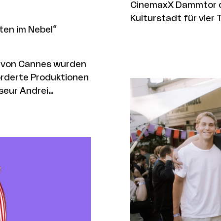
CinemaxX Dammtor d
Kulturstadt für vie
ten im Nebel“
Kinobranche. Vom 7. 
Branchenvertreter:
um sich über neue F
en von Cannes wurden
und Publikumsgruppe
rderte Produktionen
Branchentreff kann
seur Andrei
verkünden: Der Ent
 Jury im offiziellen
Doppelhaushalt 2027
 nepalesischen
Etaterhöhung für die
 den Jurypreis in
Millionen Euro pro Ja