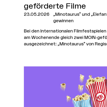
geförderte Filme
23.05.2026
„Minotaurus“ und „Elefan
gewinnen
Bei den Internationalen Filmfestspiel
am Wochenende gleich zwei MOIN-gefö
ausgezeichnet: „Minotaurus" von Regis
Zvyagintsev erhielt den Großen Preis der
Wettbewerb. „Elefanten im Nebel" des
Regisseurs Abinash Bikram Shah gewann
der Sektion „Un Certain Regard".