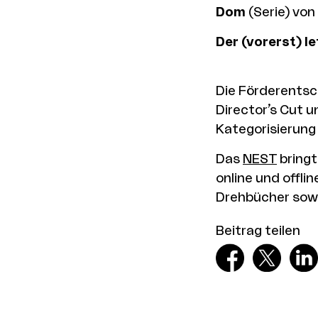
Dom
(Serie) von
Der (vorerst) l
Die Förderentsc
Director’s Cut u
Kategorisierung
Das
NEST
bringt
online und offli
Drehbücher sowi
Beitrag teilen