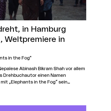
dreht, in Hamburg
, Weltpremiere in
nts in the Fog"
 Nepalese Abinash Bikram Shah vor allem
als Drehbuchautor einen Namen
 mit „Elephants in the Fog“ sein
Geschnitten wurde der Film von Andrew
dwig in Hamburg Altona. Die Lübecker
duktion und die Kölner Die Gesellschaft
eteiligt. Jetzt feiert der Film in