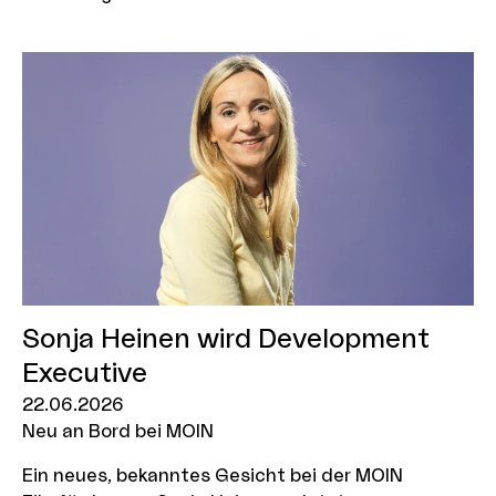
Kurzfilm im Kasten? Du möchtest gemeinsam mit
anderen an deinem neuen Filmprojekt arbeiten und
gezielte Einblicke in die internationale Filmbranche
bekommen? Dann bewirb dich jetzt für das Future
North Programm der Nordischen Filmtage Lübeck,
bei denen die MOIN Filmförderung auch in diesem
Jahr wieder als Partnerinstitution mit dabei ist.
Sonja Heinen wird Development
Executive
22.06.2026
Neu an Bord bei MOIN
Ein neues, bekanntes Gesicht bei der MOIN