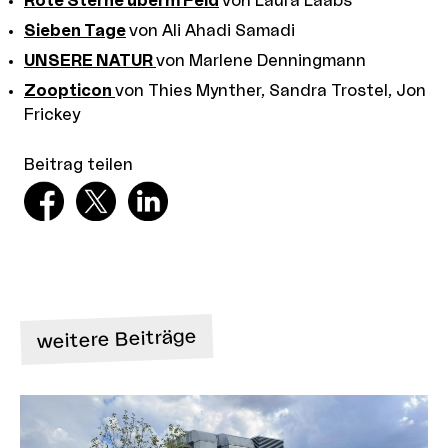
Rote Sterne überm Feld
von Laura Laabs
Sieben Tage
von Ali Ahadi Samadi
UNSERE NATUR
von Marlene Denningmann
Zoopticon
von Thies Mynther, Sandra Trostel, Jon
Frickey
Beitrag teilen
weitere Beiträge