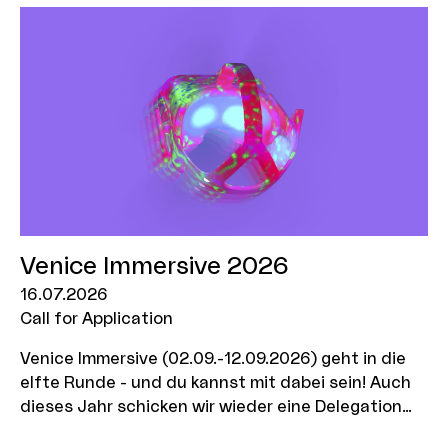
bewegen, wieder mehr an diesen Wandel zu
glauben? Und wie muss eine Botschaft verpackt
werden, um langfristig Erfolg zu haben? Diesen
Fragen ging Kommunikationswissenschaftler Dr.
Daniel Possler im Rahmen eines
Forschungsstipendiums nach, das die MOIN
Filmförderung gemeinsam mit PlanetNarratives im
vergangenen Jahr ausgeschrieben hat. Mehr zum
Arbeitsprozess und den Ergebnissen verraten wir
euch hier.
Venice Immersive 2026
16.07.2026
Call for Application
Venice Immersive (02.09.-12.09.2026) geht in die
elfte Runde - und du kannst mit dabei sein! Auch
dieses Jahr schicken wir wieder eine Delegation
aus der norddeutschen XR-Szene zum Festival