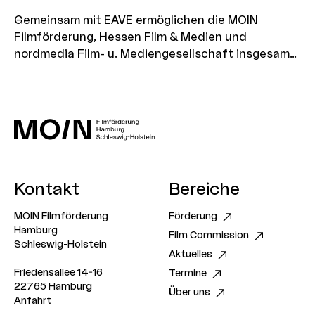
Gemeinsam mit EAVE ermöglichen die MOIN
Filmförderung, Hessen Film & Medien und
nordmedia Film- u. Mediengesellschaft insgesamt
neun Produktionsunternehmen die Teilnahme am
Workshop „EAVE on Demand: Company Strategies“.
Das Programm richtet sich an Produzent:innen, die
ihre Unternehmensstrategie weiterentwickeln,
neue Geschäftsmodelle erschließen und ihre Firma
nachhaltig für die Zukunft aufstellen möchten.
Aus jeder Förderregion werden drei Unternehmen
Kontakt
Bereiche
ausgewählt, von denen je zwei Personen an dem
Workshop teilnehmen können. Bewerbungsschluss
MOIN Filmförderung
Förderung
ist der 7. September 2026.
Hamburg
Film Commission
Schleswig-Holstein
Aktuelles
Friedensallee 14-16
Termine
22765 Hamburg
Über uns
Anfahrt