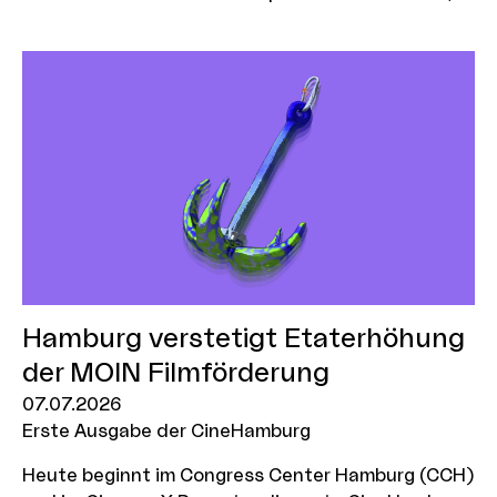
wird zum 1. September 2026 Development
Executive für das NEST der MOIN Filmförderung. In
der neu geschaffenen Position laufen künftig alle
Fäden zusammen – für eine noch engere
Begleitung der NEST-Stoffe auf ihrem Weg in den
Markt.
Hamburg verstetigt Etaterhöhung
der MOIN Filmförderung
07.07.2026
Erste Ausgabe der CineHamburg
Heute beginnt im Congress Center Hamburg (CCH)