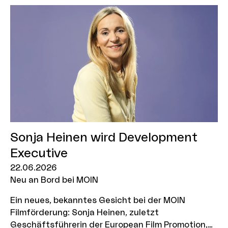
geförderte Projekt „Super Afghan Gym“ von
Shahrbanoo Sadat sowie der Animationsfilm
„Butterfly Kiss“ von Zohar Dvir. Für die Branche
wird es wieder den Industry Tag sowie für alle
Interessierten den Hochschultag geben.
Sonja Heinen wird Development
Executive
22.06.2026
Neu an Bord bei MOIN
Ein neues, bekanntes Gesicht bei der MOIN
Filmförderung: Sonja Heinen, zuletzt
Geschäftsführerin der European Film Promotion,