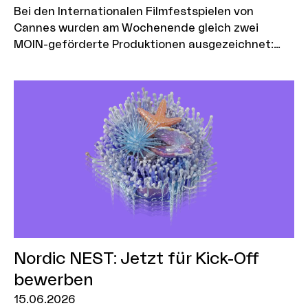
Bei den Internationalen Filmfestspielen von
Cannes wurden am Wochenende gleich zwei
MOIN-geförderte Produktionen ausgezeichnet:
„Minotaurus" von Regisseur Andrei Zvyagintsev
erhielt den Großen Preis der Jury im offiziellen
Wettbewerb. „Elefanten im Nebel" des
nepalesischen Regisseurs Abinash Bikram Shah
gewann den Jurypreis in der Sektion „Un Certain
Regard".
Nordic NEST: Jetzt für Kick-Off
bewerben
15.06.2026