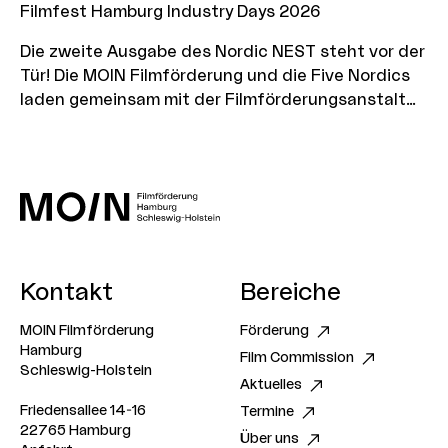
Filmfest Hamburg Industry Days 2026
Die zweite Ausgabe des Nordic NEST steht vor der
Tür! Die MOIN Filmförderung und die Five Nordics
laden gemeinsam mit der Filmförderungsanstalt
(FFA) und der Produktionsallianz 40 erfahrene
Produzent*innen aus Deutschland, Dänemark,
Norwegen, Schweden, Finnland und Island zum
Kick-off-Event in Hamburg ein
Kontakt
Bereiche
MOIN Filmförderung
Förderung
Hamburg
Film Commission
Schleswig-Holstein
Aktuelles
Friedensallee 14-16
Termine
22765 Hamburg
Über uns