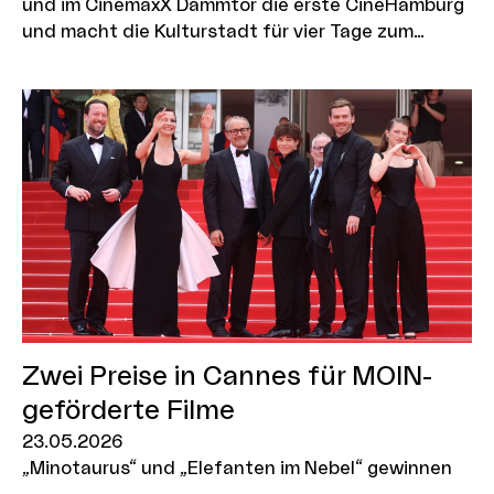
und im CinemaxX Dammtor die erste CineHamburg
und macht die Kulturstadt für vier Tage zum
Zentrum der deutschen Kinobranche. Vom 7. bis 10.
Juli kommen Branchenvertreter:innen aus ganz
Deutschland zusammen, um sich über neue Filme,
Geschäftsmodelle, Technologien und
Publikumsgruppen auszutauschen. Pünktlich zum
Branchentreff kann Hamburg zudem gute
Nachrichten verkünden: Der Entwurf des Senates
zum kommenden Doppelhaushalt 2027/28 sieht
vor, die 2025 eingeführte Etaterhöhung für die
MOIN Filmförderung in Höhe von 5 Millionen Euro
pro Jahr zu verstetigen.
Zwei Preise in Cannes für MOIN-
geförderte Filme
23.05.2026
„Minotaurus“ und „Elefanten im Nebel“ gewinnen