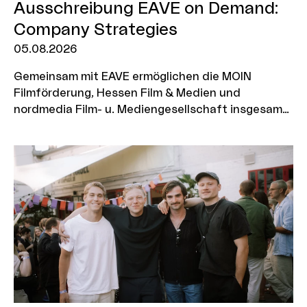
Ausschreibung EAVE on Demand:
Company Strategies
05.08.2026
Gemeinsam mit EAVE ermöglichen die MOIN
Filmförderung, Hessen Film & Medien und
nordmedia Film- u. Mediengesellschaft insgesamt
neun Produktionsunternehmen die Teilnahme am
Workshop „EAVE on Demand: Company Strategies“.
Das Programm richtet sich an Produzent:innen, die
ihre Unternehmensstrategie weiterentwickeln,
neue Geschäftsmodelle erschließen und ihre Firma
nachhaltig für die Zukunft aufstellen möchten.
Aus jeder Förderregion werden drei Unternehmen
ausgewählt, von denen je zwei Personen an dem
Workshop teilnehmen können. Bewerbungsschluss
ist der 7. September 2026.