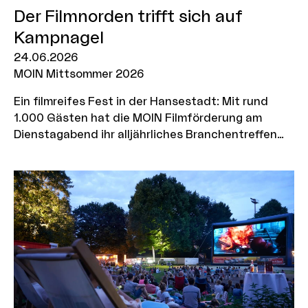
Der Filmnorden trifft sich auf
Kampnagel
24.06.2026
MOIN Mittsommer 2026
Ein filmreifes Fest in der Hansestadt: Mit rund
1.000 Gästen hat die MOIN Filmförderung am
Dienstagabend ihr alljährliches Branchentreffen
„MOIN Mittsommer“ auf Kampnagel in Hamburg
gefeiert. Unter anderem auf dem Roten Teppich:
„Tatort“-Ermittler Denis Moschitto, die
„Discounter“ Emil und Oskar Belton sowie Bruno
Alexander und die Schauspieler*innen Bjarne
Mädel, Sibel Kekilli und Sebastian Bezzel.