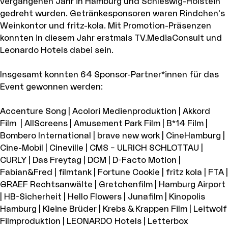
vergangenen Jahr in Hamburg und Schleswig-Holstein
gedreht wurden. Getränkesponsoren waren Rindchen's
Weinkontor und fritz-kola. Mit Promotion-Präsenzen
konnten in diesem Jahr erstmals TV.MediaConsult und
Leonardo Hotels dabei sein.
Insgesamt konnten 64 Sponsor-Partner*innen für das
Event gewonnen werden:
Accenture Song | Acolori Medienproduktion | Akkord
Film | AllScreens | Amusement Park Film | B*14 Film |
Bombero International | brave new work | CineHamburg |
Cine-Mobil | Cineville | CMS – ULRICH SCHLOTTAU |
CURLY | Das Freytag | DCM | D-Facto Motion |
Fabian&Fred | filmtank | Fortune Cookie | fritz kola | FTA |
GRAEF Rechtsanwälte | Gretchenfilm | Hamburg Airport
| HB-Sicherheit | Hello Flowers | Junafilm | Kinopolis
Hamburg | Kleine Brüder | Krebs & Krappen Film | Leitwolf
Filmproduktion | LEONARDO Hotels | Letterbox