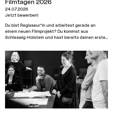
Filmtagen 2026
24.07.2026
Jetzt bewerben!
Du bist Regisseur*in und arbeitest gerade an
einem neuen Filmprojekt? Du kommst aus
Schleswig-Holstein und hast bereits deinen ersten
Kurzfilm im Kasten? Du möchtest gemeinsam mit
anderen an deinem neuen Filmprojekt arbeiten und
gezielte Einblicke in die internationale Filmbranche
bekommen? Dann bewirb dich jetzt für das Future
North Programm der Nordischen Filmtage Lübeck,
bei denen die MOIN Filmförderung auch in diesem
Jahr wieder als Partnerinstitution mit dabei ist.