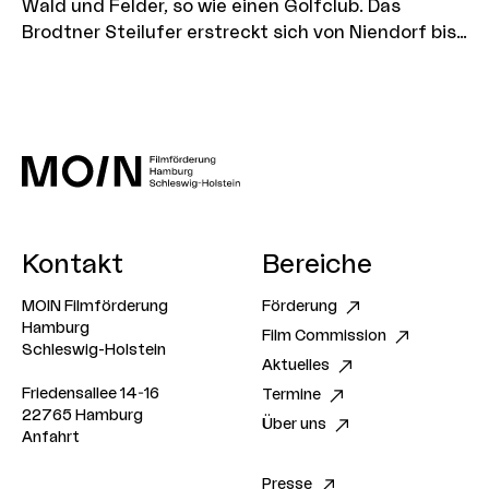
Wald und Felder, so wie einen Golfclub. Das
Brodtner Steilufer erstreckt sich von Niendorf bis
nach Travemünde. Die Steilküste ist mit
Fahrzeugen über die Hermannshöhe und
Wieskoppel zu erreichen.
Kontakt
Bereiche
MOIN Filmförderung
Förderung
Hamburg
Film Commission
Schleswig-Holstein
Aktuelles
Friedensallee 14-16
Termine
22765 Hamburg
Über uns
Anfahrt
Presse