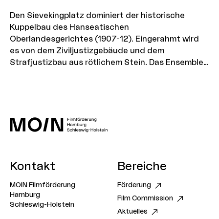
Den Sievekingplatz dominiert der historische
Kuppelbau des Hanseatischen
Oberlandesgerichtes (1907-12). Eingerahmt wird
es von dem Ziviljustizgebäude und dem
Strafjustizbau aus rötlichem Stein. Das Ensemble
der drei Repräsentationsbauten stammt aus der
Zeit um die Jahrhundertwende, riesige
Eingangshallen symbolisieren Respekt vor der
Rechtsprechung. Als Drehorte sind besonders das
Eingangsportal sowie die historischen Ecksäle und
die Bibliothek interessant.
Kontakt
Bereiche
MOIN Filmförderung
Förderung
Hamburg
Film Commission
Schleswig-Holstein
Aktuelles