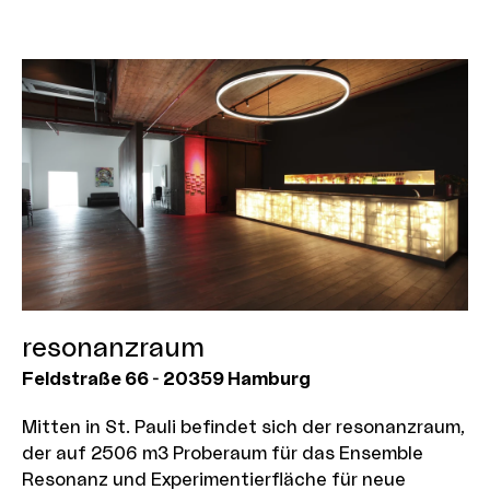
entstehen ließen. Inzwischen überwiegend
gentrifiziert erscheint das "Karoviertels" doch
immer noch vielfältig. Neben Einzelhändlern aller
Nationalitäten, vielen Restaurants und Imbissen
findet man dort eine bunte Mischung aus
Boutiquen für Avantgardemode, Second-Hand
Kleidung und Schuhe sowie Trödelläden mit
Möbeln, Kitsch und Kleinkram.
resonanzraum
Feldstraße 66
-
20359
Hamburg
Mitten in St. Pauli befindet sich der resonanzraum,
der auf 2506 m3 Proberaum für das Ensemble
Resonanz und Experimentierfläche für neue