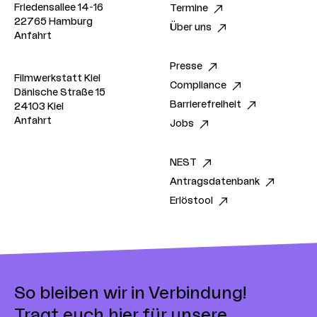
Friedensallee 14-16
Termine
22765 Hamburg
Über uns
Anfahrt
Presse
Filmwerkstatt Kiel
Compliance
Dänische Straße 15
Barrierefreiheit
24103 Kiel
Anfahrt
Jobs
NEST
Antragsdatenbank
Erlöstool
So bleiben wir in Verbindung!
Tragt euch hier für unsere