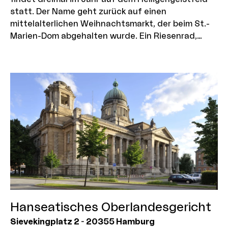
statt. Der Name geht zurück auf einen
mittelalterlichen Weihnachtsmarkt, der beim St.-
Marien-Dom abgehalten wurde. Ein Riesenrad,
nostalgische Karussells und Losbuden mischen
sich auf einem Areal von 29 ha mit modernsten
Fahrgeschäften und Festzelten. An jedem Freitag
beschließt ein großes Feuerwerk den Abend. Fotos
1 und 2: FFHSH, Foto 3: Hamburg Mediaserver,
Frank Scymanska
Hanseatisches Oberlandesgericht
Sievekingplatz 2
-
20355
Hamburg