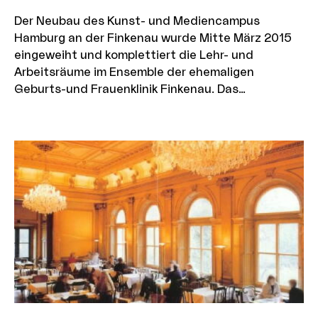
Der Neubau des Kunst- und Mediencampus
Hamburg an der Finkenau wurde Mitte März 2015
eingeweiht und komplettiert die Lehr- und
Arbeitsräume im Ensemble der ehemaligen
Geburts-und Frauenklinik Finkenau. Das
großzügige Foyer bietet viele interessante
Perspektiven und Blickverbindungen -u.a. zur
Mensa im Erdgeschoss sowie zur Galerie des
Cafés im 1. Obergeschoss. Über die ebenerdige
Glasfassade öffnet sich der Neubau zum Innenhof
und den historischen Schumacher-Bauten. Die in
hellem grasgrün gestaltete Mensa wird vom
Studierendenwerk betrieben und hat Kapazitäten
für die Ausgabe von ca. 1.000 Speisen täglich. Von
den dunklen Holztischen im Sitzbereich aus kann
durch mehrere Fensterdie Aktivitäten in der Küche
verfolgen und hat außerdem die Sichtverbindung
zum Innenhof des Campus. Im1. OG liegt das