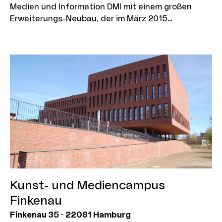
Medien und Information DMI mit einem großen
Erweiterungs-Neubau, der im März 2015
eingeweiht wurde. Es stehen bis auf weiteres auch
noch Locations für Filmproduktionen zur
Verfügung - wie der alte Hörsaal. Es gibt auf dem
Campus aber keine krankenhaustypischen,
eingerichteten Stationen oder OPs mehr.
Kunst- und Mediencampus
Finkenau
Finkenau 35
-
22081
Hamburg