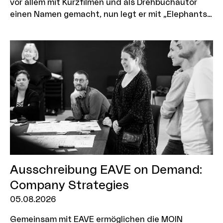
vor allem mit Kurzfilmen und als Drehbuchautor
einen Namen gemacht, nun legt er mit „Elephants
in the Fog“ sein Spielfilmdebüt vor. Geschnitten
wurde der Film von Andrew Bird und Paris J. Ludwig
in Hamburg Altona. Die Lübecker zischlermann
filmproduktion und die Kölner Die Gesellschaft
DGS sind maßgeblich beteiligt. Jetzt feiert der
Film in Cannes seine Weltpremiere.
Ausschreibung EAVE on Demand:
Company Strategies
05.08.2026
Gemeinsam mit EAVE ermöglichen die MOIN