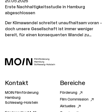
20.05.2026
Erste Nachhaltigkeitsstudie in Hamburg
abgeschlossen
Der Klimawandel schreitet unaufhaltsam voran –
doch unsere Gesellschaft ist immer weniger
bereit, für einen konsequenten Wandel zu
kämpfen. Können Unterhaltungsmedien uns dazu
bewegen, wieder mehr an diesen Wandel zu
glauben? Und wie muss eine Botschaft verpackt
werden, um langfristig Erfolg zu haben? Diesen
Fragen ging Kommunikationswissenschaftler Dr.
Daniel Possler im Rahmen eines
Forschungsstipendiums nach, das die MOIN
Kontakt
Bereiche
Filmförderung gemeinsam mit PlanetNarratives im
vergangenen Jahr ausgeschrieben hat. Mehr zum
MOIN Filmförderung
Förderung
Arbeitsprozess und den Ergebnissen verraten wir
Hamburg
Film Commission
euch hier.
Schleswig-Holstein
Aktuelles