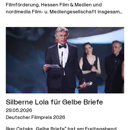
Filmförderung, Hessen Film & Medien und
nordmedia Film- u. Mediengesellschaft insgesamt
neun Produktionsunternehmen die Teilnahme am
Workshop „EAVE on Demand: Company Strategies“.
Das Programm richtet sich an Produzent:innen, die
ihre Unternehmensstrategie weiterentwickeln,
neue Geschäftsmodelle erschließen und ihre Firma
nachhaltig für die Zukunft aufstellen möchten.
Aus jeder Förderregion werden drei Unternehmen
ausgewählt, von denen je zwei Personen an dem
Workshop teilnehmen können. Bewerbungsschluss
ist der 7. September 2026.
Silberne Lola für Gelbe Briefe
29.05.2026
Deutscher Filmpreis 2026
İlker Çataks „Gelbe Briefe“ hat am Freitagabend