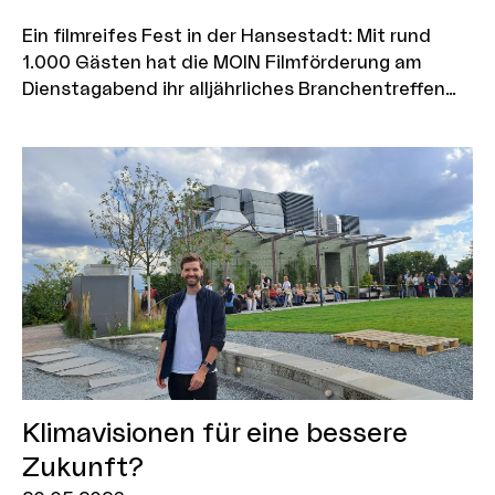
Ein filmreifes Fest in der Hansestadt: Mit rund
1.000 Gästen hat die MOIN Filmförderung am
Dienstagabend ihr alljährliches Branchentreffen
„MOIN Mittsommer“ auf Kampnagel in Hamburg
gefeiert. Unter anderem auf dem Roten Teppich:
„Tatort“-Ermittler Denis Moschitto, die
„Discounter“ Emil und Oskar Belton sowie Bruno
Alexander und die Schauspieler*innen Bjarne
Mädel, Sibel Kekilli und Sebastian Bezzel.
Klimavisionen für eine bessere
Zukunft?